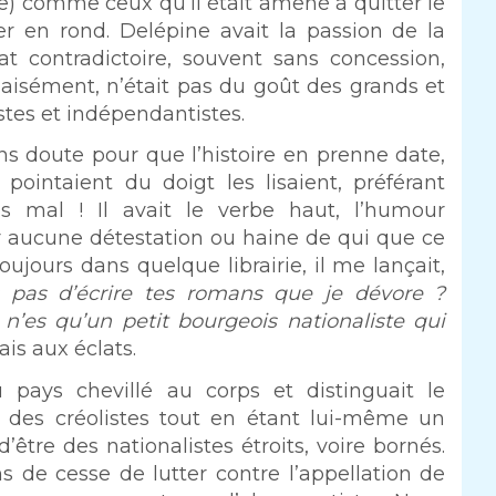
bre) comme ceux qu’il était amené à quitter le
r en rond. Delépine avait la passion de la
t contradictoire, souvent sans concession,
isément, n’était pas du goût des grands et
stes et indépendantistes.
ans doute pour que l’histoire en prenne date,
 pointaient du doigt les lisaient, préférant
as mal ! Il avait le verbe haut, l’humour
ar aucune détestation ou haine de qui que ce
ujours dans quelque librairie, il me lançait,
 pas d’écrire tes romans que je dévore ?
 n’es qu’un petit bourgeois nationaliste qui
iais aux éclats.
pays chevillé au corps et distinguait le
it des créolistes tout en étant lui-même un
être des nationalistes étroits, voire bornés.
s de cesse de lutter contre l’appellation de