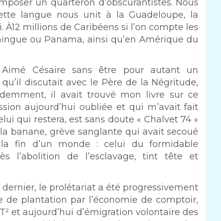
imposer un quarteron d’obscurantistes. Nous
cette langue nous unit à la Guadeloupe, la
. À12 millions de Caribéens si l’on compte les
mingue ou Panama, ainsi qu’en Amérique du
à Aimé Césaire sans être pour autant un
lu, qu’il discutait avec le Père de la Négritude,
idemment, il avait trouvé mon livre sur ce
ssion aujourd’hui oubliée et qui m’avait fait
celui qui restera, est sans doute « Chalvet 74 »
e la banane, grève sanglante qui avait secoué
it la fin d’un monde : celui du formidable
 l’abolition de l’esclavage, tint tête et
dernier, le prolétariat a été progressivement
ie de plantation par l’économie de comptoir,
² et aujourd’hui d’émigration volontaire des