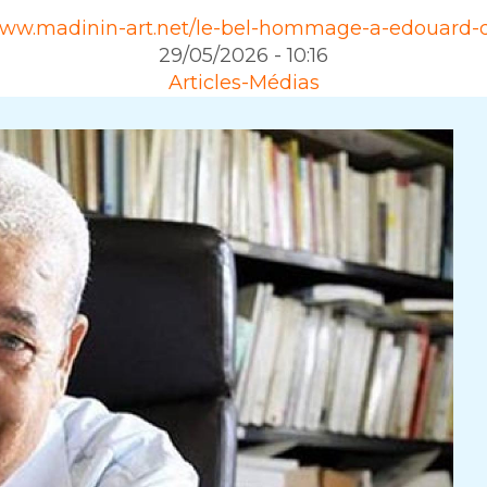
www.madinin-art.net/le-bel-hommage-a-edouard-
29/05/2026 - 10:16
Articles-Médias