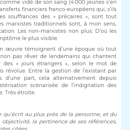
st comme vidé de son sang (4.000 jeunes s’en
nsferts financiers franco-européens qui, s’ils
es souffrances des « précaires », sont tout
 marxistes traditionnels sont, à mon sens,
tation. Les non-marxistes non plus. D’où les
ymptôme le plus visible.
 son œuvre témoignent d’une époque où tout
t non pas rêver de lendemains qui chantent
r des « jours étrangers », selon le mot de
 révolue. Entre la gestion de l’existant par
s d’une part, cela alternativement depuis
ystérisation scénarisée de l’indignation des
. Très étroite.
 qu’écrit au plus près de la personne, et du
objectivité, la pertinence de ses références,
otes citées.