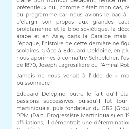
crâne. Son humour décapant, féroce mêm
prétentieux qui, comme c’était mon cas, o
du programme car nous avions le bac à pr
d’élargir son propos aux grandes caus
prolétarienne et le bloc soviétique, la dé
arabe et en Asie, dans la Caraïbe mais 
l’époque, l’histoire de cette dernière ne
scolaires. Grâce à Edouard Delépine, en pl
nous apprîmes à connaître Schoelcher, l’es
de 1870, Joseph Lagrosillière ou l’Amiral Rob
Jamais ne nous venait à l’idée de « maté
buissonnière !
Édouard Delépine, outre le fait qu’il ét
passions successives puisqu’il fut 
martiniquais, puis fondateur du GRS (Group
PPM (Parti Progressiste Martiniquais) en 
affiliations, il démontrait une déterminati