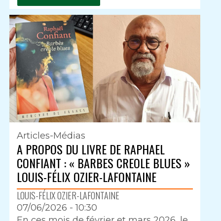
Articles-Médias
A PROPOS DU LIVRE DE RAPHAEL
CONFIANT : « BARBES CREOLE BLUES »
LOUIS-FÉLIX OZIER-LAFONTAINE
LOUIS-FÉLIX OZIER-LAFONTAINE
07/06/2026 - 10:30
Intro
En ces mois de février et mars 2026, le