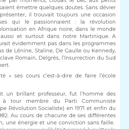
e par moments, clouait le bec aux petits
saient émettre quelques doutes. Sans dévier
ésenter, il trouvait toujours une occasion
es qui le passionnaient : la révolution
colonisation en Afrique noire, dans le monde
aussi et surtout dans notre Martinique. A
 figurait évidemment pas dans les programmes
us de Lénine, Staline, De Gaulle ou Kennedy,
clave Romain, Delgrès, l’Insurrection du Sud
ert.
 » ses cours c’est-à-dire de faire l’école
ait un brillant professeur, fut l’homme des
tour à tour membre du Parti Communiste
e Révolution Socialiste) en 1971 et enfin du
1982. Au cours de chacune de ses différentes
on, une énergie et une conviction sans faille.