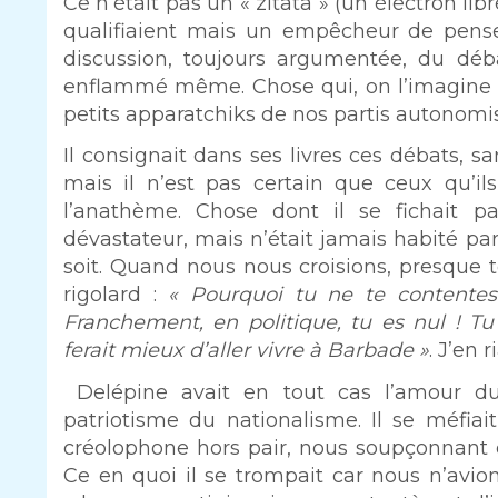
Ce n’était pas un « zitata » (un électron li
qualifiaient mais un empêcheur de pense
discussion, toujours argumentée, du déba
enflammé même. Chose qui, on l’imagine a
petits apparatchiks de nos partis autonomi
Il consignait dans ses livres ces débats, s
mais il n’est pas certain que ceux qu’ils
l’anathème. Chose dont il se fichait p
dévastateur, mais n’était jamais habité p
soit. Quand nous nous croisions, presque to
rigolard :
« Pourquoi tu ne te contentes
Franchement, en politique, tu es nul ! Tu
ferait mieux d’aller vivre à Barbade »
. J’en r
Delépine avait en tout cas l’amour du 
patriotisme du nationalisme. Il se méfia
créolophone hors pair, nous soupçonnant d’
Ce en quoi il se trompait car nous n’avion