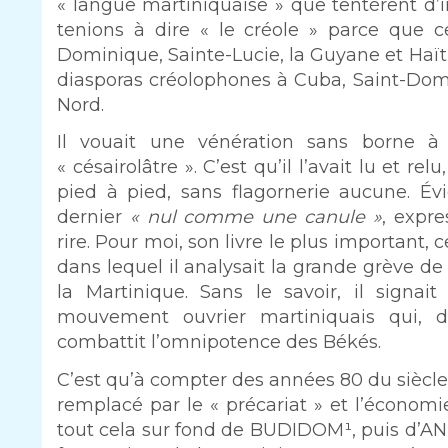
« langue martiniquaise » que tentèrent d’
tenions à dire « le créole » parce que 
Dominique, Sainte-Lucie, la Guyane et Haïti
diasporas créolophones à Cuba, Saint-Do
Nord.
Il vouait une vénération sans borne 
« césairolâtre ». C’est qu’il l’avait lu et re
pied à pied, sans flagornerie aucune. Év
dernier
« nul comme une canule »
, expre
rire. Pour moi, son livre le plus important, 
dans lequel il analysait la grande grève d
la Martinique. Sans le savoir, il signa
mouvement ouvrier martiniquais qui, dès
combattit l’omnipotence des Békés.
C’est qu’à compter des années 80 du siècle 
remplacé par le « précariat » et l’économ
tout cela sur fond de BUDIDOM¹, puis d’ANT