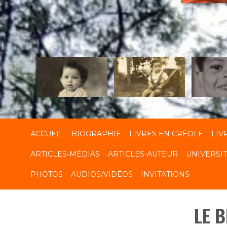
R
ACCUEIL
BIOGRAPHIE
LIVRES EN CRÉOLE
LIV
ARTICLES-MÉDIAS
ARTICLES-AUTEUR
UNIVERSI
PHOTOS
AUDIOS/VIDÉOS
INVITATIONS
LE 