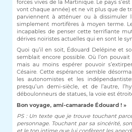
forces vives de la Martinique. Le pays s’e
vont chaque année) et ne vit plus que de tra
parviennent à atténuer ou à dissimuler l
simplement mortifères à moyen terme. Les
incapables de penser cette terrifiante mu
dérives noiristes actuelles qui en sont le s
Quoi qu’il en soit, Édouard Delépine et
semblait encore possible. Où l’on pouvai
mais au moins espérer pouvoir s’extirpe
Césaire. Cette espérance semble désormais
les autonomistes et les indépendantiste
presqu’un demi-siècle, et de l’autre, l’h
déboulonneurs de statues, la voie est étroite
Bon voyage, ami-camarade Édouard ! »
PS : Un texte que je trouve touchant parce
personnage. Touchant par sa sincérité, son 
et le ton intime que lui confèrent les anecd