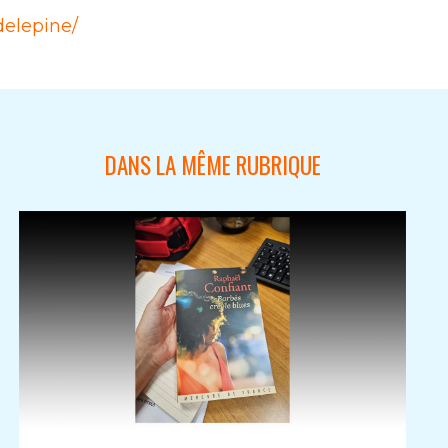
delepine/
DANS LA MÊME RUBRIQUE