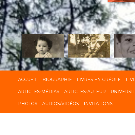
R
ACCUEIL
BIOGRAPHIE
LIVRES EN CRÉOLE
LIV
ARTICLES-MÉDIAS
ARTICLES-AUTEUR
UNIVERSI
PHOTOS
AUDIOS/VIDÉOS
INVITATIONS