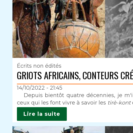
Écrits non édités
GRIOTS AFRICAINS, CONTEURS CRÉ
14/10/2022 - 21:45
Intro
Depuis bientôt quatre décennies, je m'in
ceux qui les font vivre à savoir les
tirè-kont
Lire la suite