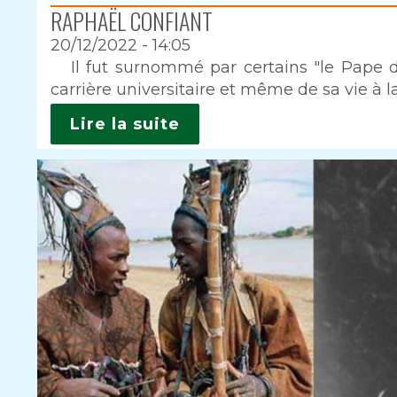
RAPHAËL CONFIANT
20/12/2022 - 14:05
Intro
Il fut surnommé par certains "le Pape du
carrière universitaire et même de sa vie à la
Lire la suite