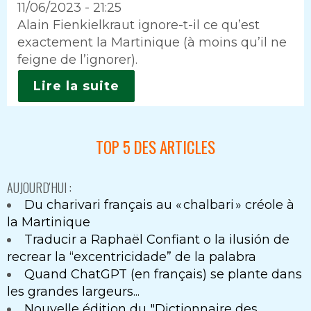
11/06/2023 - 21:25
Intro
Alain Fienkielkraut ignore-t-il ce qu’est
exactement la Martinique (à moins qu’il ne
feigne de l’ignorer).
Lire la suite
TOP 5 DES ARTICLES
AUJOURD'HUI :
Du charivari français au « chalbari » créole à
la Martinique
Traducir a Raphaël Confiant o la ilusión de
recrear la “excentricidade” de la palabra
Quand ChatGPT (en français) se plante dans
les grandes largeurs...
Nouvelle édition du "Dictionnaire des