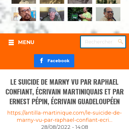
Rechercher
MENU
Facebook
LE SUICIDE DE MARNY VU PAR RAPHAEL
CONFIANT, ÉCRIVAIN MARTINIQUAIS ET PAR
ERNEST PÉPIN, ÉCRIVAIN GUADELOUPÉEN
Source
https://antilla-martinique.com/le-suicide-de-
marny-vu-par-raphael-confiant-ecri…
28/08/2022 - 14:08