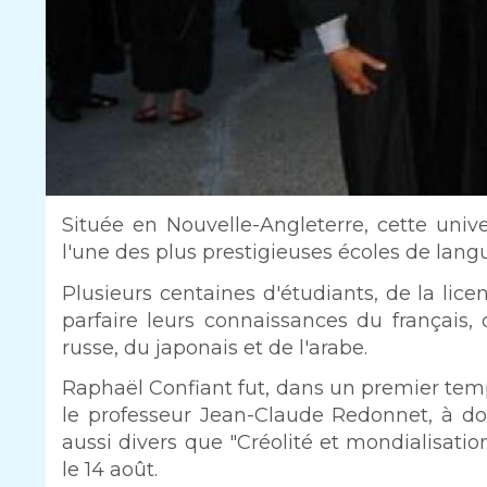
Intro
Située en Nouvelle-Angleterre, cette univ
l'une des plus prestigieuses écoles de lang
Texte
Plusieurs centaines d'étudiants, de la lice
parfaire leurs connaissances du français, d
russe, du japonais et de l'arabe.
Raphaël Confiant fut, dans un premier temps,
le professeur Jean-Claude Redonnet, à d
aussi divers que "Créolité et mondialisation
le 14 août.