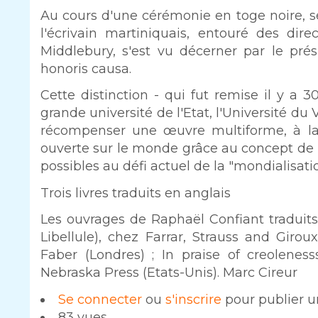
Au cours d'une cérémonie en toge noire, se
l'écrivain martiniquais, entouré des dir
Middlebury, s'est vu décerner par le prés
honoris causa.
Cette distinction - qui fut remise il y a
grande université de l'Etat, l'Université du
récompenser une œuvre multiforme, à la 
ouverte sur le monde grâce au concept de "
possibles au défi actuel de la "mondialisati
Trois livres traduits en anglais
Les ouvrages de Raphaël Confiant traduit
Libellule), chez Farrar, Strauss and Gir
Faber (Londres) ; In praise of creoleness
Nebraska Press (Etats-Unis). Marc Cireur
Se connecter
ou
s'inscrire
pour publier 
83 vues