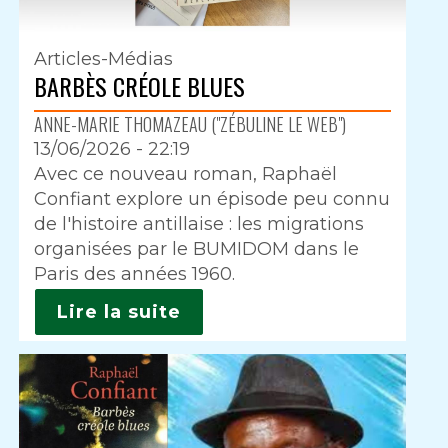
Articles-Médias
BARBÈS CRÉOLE BLUES
ANNE-MARIE THOMAZEAU ("ZÉBULINE LE WEB")
13/06/2026 - 22:19
Intro
Avec ce nouveau roman, Raphaël
Confiant explore un épisode peu connu
de l'histoire antillaise : les migrations
organisées par le BUMIDOM dans le
Paris des années 1960.
Lire la suite