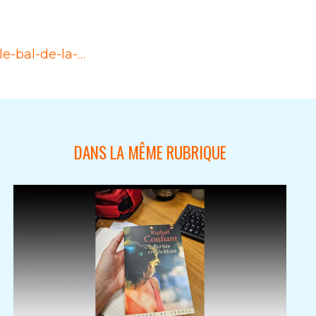
le-bal-de-la-…
DANS LA MÊME RUBRIQUE