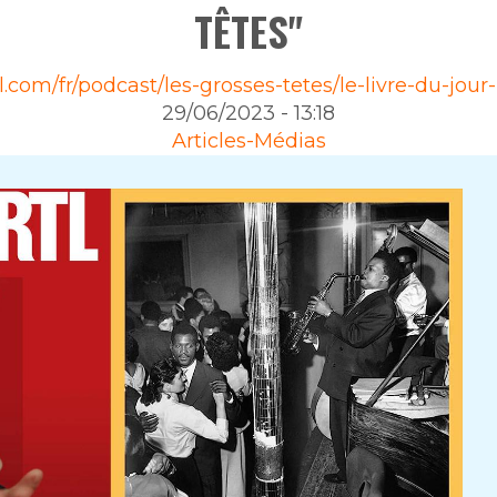
TÊTES"
il.com/fr/podcast/les-grosses-tetes/le-livre-du-jour-
29/06/2023 - 13:18
Articles-Médias