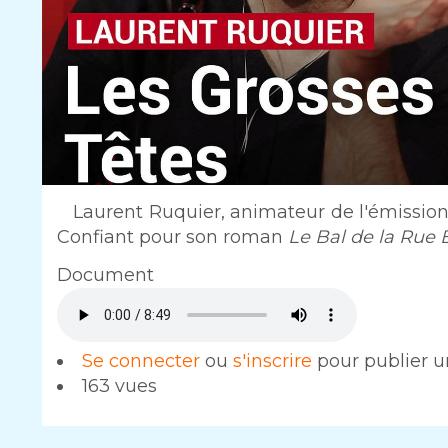
Intro
Laurent Ruquier, animateur de l'émission 
Confiant pour son roman
Le Bal de la Rue
Document
Audio
file
Se connecter
ou
s'inscrire
pour publier 
163 vues