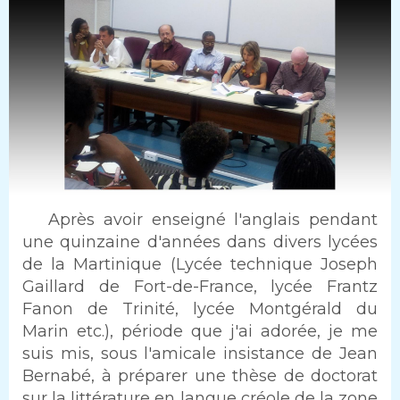
Intro
Après avoir enseigné l'anglais pendant
une quinzaine d'années dans divers lycées
de la Martinique (Lycée technique Joseph
Gaillard de Fort-de-France, lycée Frantz
Fanon de Trinité, lycée Montgérald du
Marin etc.), période que j'ai adorée, je me
suis mis, sous l'amicale insistance de Jean
Bernabé, à préparer une thèse de doctorat
sur la littérature en langue créole de la zone