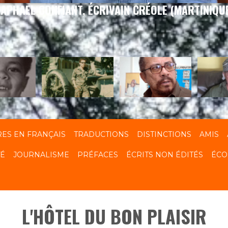
APHAEL CONFIANT, ÉCRIVAIN CRÉOLE (MARTINIQU
RES EN FRANÇAIS
TRADUCTIONS
DISTINCTIONS
AMIS
TÉ
JOURNALISME
PRÉFACES
ÉCRITS NON ÉDITÉS
ÉCO
L'HÔTEL DU BON PLAISIR