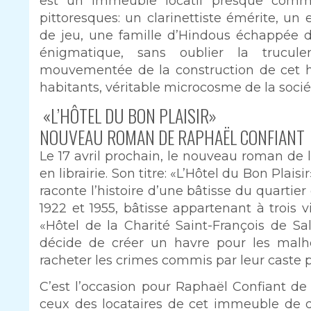
est un immeuble locatif presque comme
pittoresques: un clarinettiste émérite, un
de jeu, une famille d’Hindous échappée d
énigmatique, sans oublier la trucule
mouvementée de la construction de cet hô
habitants, véritable microcosme de la socié
«L’HÔTEL DU BON PLAISIR»
NOUVEAU ROMAN DE RAPHAËL CONFIANT
Le 17 avril prochain, le nouveau roman de 
en librairie. Son titre: «L’Hôtel du Bon Plais
raconte l’histoire d’une bâtisse du quartier
1922 et 1955, bâtisse appartenant à trois
«Hôtel de la Charité Saint-François de Sa
décide de créer un havre pour les malh
racheter les crimes commis par leur caste p
C’est l’occasion pour Raphaël Confiant de 
ceux des locataires de cet immeuble de