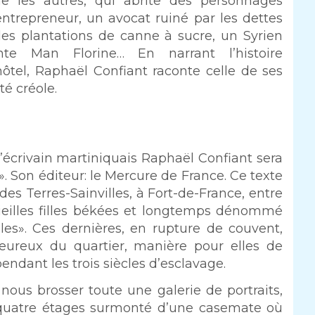
 les autres, qui abrite des personnages
 entrepreneur, un avocat ruiné par les dettes
es plantations de canne à sucre, un Syrien
nte Man Florine… En narrant l’histoire
tel, Raphaël Confiant raconte celle de ses
té créole.
l’écrivain martiniquais Raphaël Confiant sera
ir». Son éditeur: le Mercure de France. Ce texte
 des Terres-Sainvilles, à Fort-de-France, entre
 vieilles filles békées et longtemps dénommé
lles». Ces dernières, en rupture de couvent,
eureux du quartier, manière pour elles de
endant les trois siècles d’esclavage.
nous brosser toute une galerie de portraits,
 quatre étages surmonté d’une casemate où