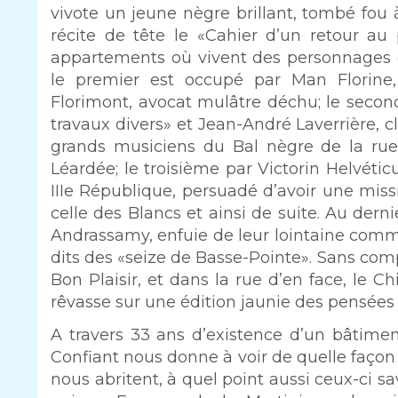
vivote un jeune nègre brillant, tombé fou 
récite de tête le «Cahier d’un retour a
appartements où vivent des personnages 
le premier est occupé par Man Florine
Florimont, avocat mulâtre déchu; le seco
travaux divers» et Jean-André Laverrière, cl
grands musiciens du Bal nègre de la rue
Léardée; le troisième par Victorin Helvéticus
IIIe République, persuadé d’avoir une missi
celle des Blancs et ainsi de suite. Au dern
Andrassamy, enfuie de leur lointaine com
dits des «seize de Basse-Pointe». Sans com
Bon Plaisir, et dans la rue d’en face, le 
rêvasse sur une édition jaunie des pensées
A travers 33 ans d’existence d’un bâtimen
Confiant nous donne à voir de quelle faç
nous abritent, à quel point aussi ceux-ci sa