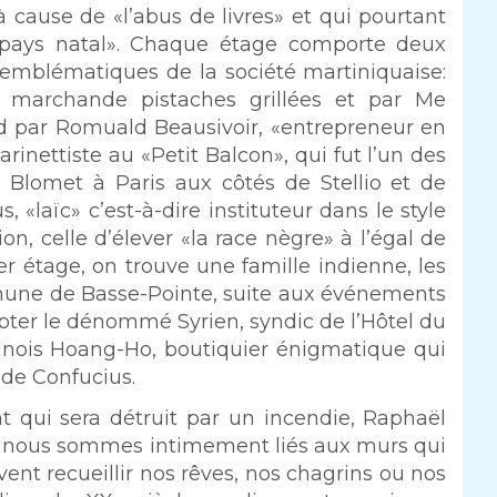
à cause de «l’abus de livres» et qui pourtant
u pays natal». Chaque étage comporte deux
emblématiques de la société martiniquaise:
, marchande pistaches grillées et par Me
nd par Romuald Beausivoir, «entrepreneur en
arinettiste au «Petit Balcon», qui fut l’un des
 Blomet à Paris aux côtés de Stellio et de
, «laïc» c’est-à-dire instituteur dans le style
on, celle d’élever «la race nègre» à l’égal de
ier étage, on trouve une famille indienne, les
mune de Basse-Pointe, suite aux événements
pter le dénommé Syrien, syndic de l’Hôtel du
Chinois Hoang-Ho, boutiquier énigmatique qui
 de Confucius.
t qui sera détruit par un incendie, Raphaël
on nous sommes intimement liés aux murs qui
vent recueillir nos rêves, nos chagrins ou nos