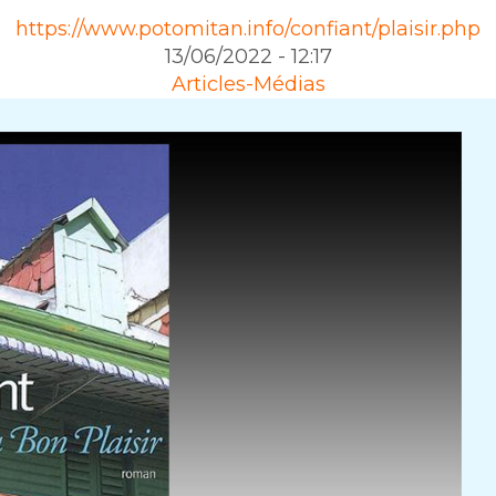
https://www.potomitan.info/confiant/plaisir.php
13/06/2022 - 12:17
Articles-Médias