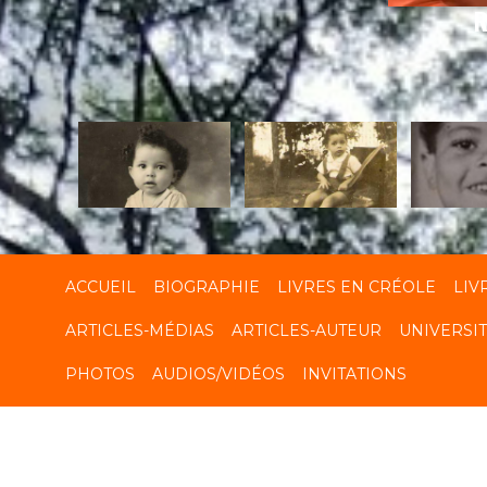
R
ACCUEIL
BIOGRAPHIE
LIVRES EN CRÉOLE
LIV
ARTICLES-MÉDIAS
ARTICLES-AUTEUR
UNIVERSI
PHOTOS
AUDIOS/VIDÉOS
INVITATIONS