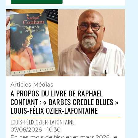
Articles-Médias
A PROPOS DU LIVRE DE RAPHAEL
CONFIANT : « BARBES CREOLE BLUES »
LOUIS-FÉLIX OZIER-LAFONTAINE
LOUIS-FÉLIX OZIER-LAFONTAINE
07/06/2026 - 10:30
Intro
En ces mois de février et mars 2026, le