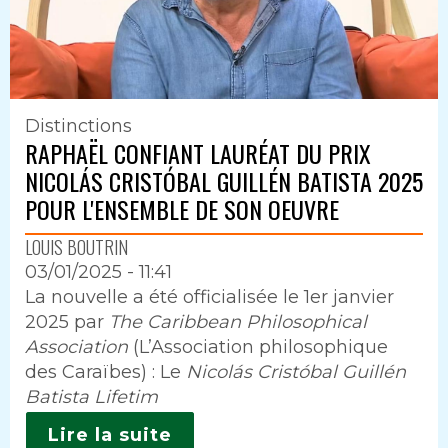
Distinctions
RAPHAËL CONFIANT LAURÉAT DU PRIX
NICOLÁS CRISTÓBAL GUILLÉN BATISTA 2025
POUR L'ENSEMBLE DE SON OEUVRE
LOUIS BOUTRIN
03/01/2025 - 11:41
Intro
La nouvelle a été officialisée le 1er janvier
2025 par
The Caribbean Philosophical
Association
(L’Association philosophique
des Caraïbes) : Le
Nicolás Cristóbal Guillén
Batista Lifetim
Lire la suite