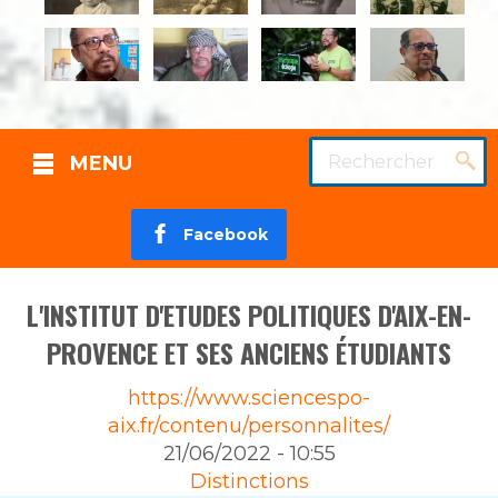
Rechercher
MENU
Facebook
L'INSTITUT D'ETUDES POLITIQUES D'AIX-EN-
PROVENCE ET SES ANCIENS ÉTUDIANTS
Source
https://www.sciencespo-
aix.fr/contenu/personnalites/
21/06/2022 - 10:55
Rubrique
Distinctions