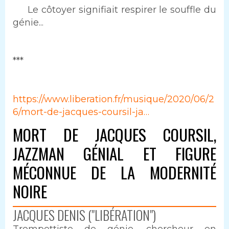
Texte
Le côtoyer signifiait respirer le souffle du
génie...
***
https://www.liberation.fr/musique/2020/06/2
6/mort-de-jacques-coursil-ja…
MORT DE JACQUES COURSIL,
JAZZMAN GÉNIAL ET FIGURE
MÉCONNUE DE LA MODERNITÉ
NOIRE
JACQUES DENIS ("LIBÉRATION")
Trompettiste de génie, chercheur en