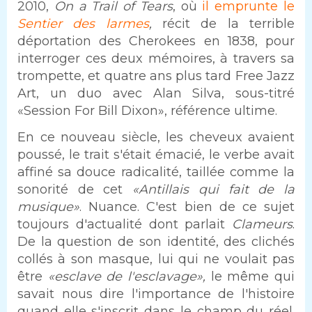
2010,
On a Trail of Tears
, où
il emprunte le
Sentier des larmes
,
récit de la terrible
déportation des Cherokees en 1838, pour
interroger ces deux mémoires, à travers sa
trompette, et quatre ans plus tard Free Jazz
Art, un duo avec Alan Silva, sous-titré
«Session For Bill Dixon», référence ultime.
En ce nouveau siècle, les cheveux avaient
poussé, le trait s'était émacié, le verbe avait
affiné sa douce radicalité, taillée comme la
sonorité de cet
«Antillais qui fait de la
musique»
. Nuance. C'est bien de ce sujet
toujours d'actualité dont parlait
Clameurs
.
De la question de son identité, des clichés
collés à son masque, lui qui ne voulait pas
être
«esclave de l'esclavage»,
le même qui
savait nous dire l'importance de l'histoire
quand elle s'inscrit dans le champ du réel.