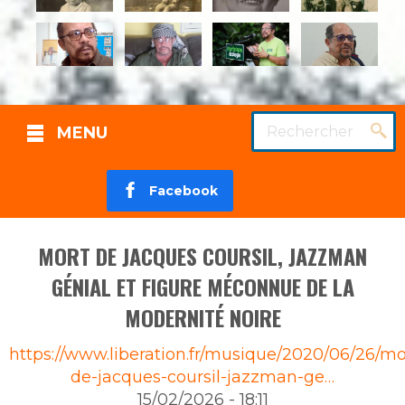
Rechercher
MENU
Facebook
MORT DE JACQUES COURSIL, JAZZMAN
GÉNIAL ET FIGURE MÉCONNUE DE LA
MODERNITÉ NOIRE
Source
https://www.liberation.fr/musique/2020/06/26/mo
de-jacques-coursil-jazzman-ge…
15/02/2026 - 18:11