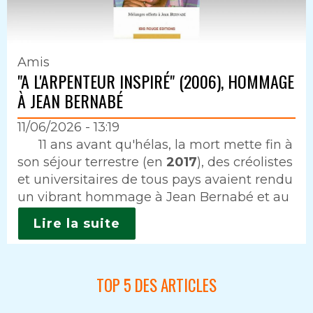
Amis
"A L'ARPENTEUR INSPIRÉ" (2006), HOMMAGE
À JEAN BERNABÉ
11/06/2026 - 13:19
Intro
11 ans avant qu'hélas, la mort mette fin à
son séjour terrestre (en
2017
), des créolistes
et universitaires de tous pays avaient rendu
un vibrant hommage à Jean Bernabé et au
Lire la suite
TOP 5 DES ARTICLES