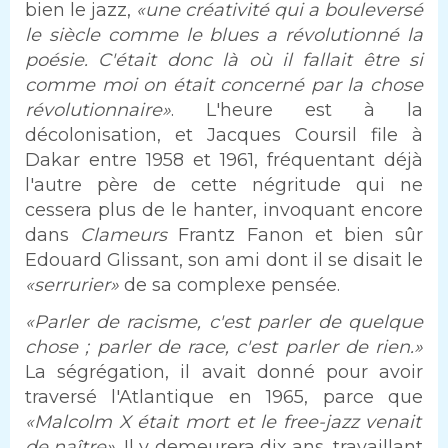
bien le jazz,
«une créativité qui a bouleversé
le siècle comme le blues a révolutionné la
poésie. C'était donc là où il fallait être si
comme moi on était concerné par la chose
révolutionnaire»
. L'heure est à la
décolonisation, et Jacques Coursil file à
Dakar entre 1958 et 1961, fréquentant déjà
l'autre père de cette négritude qui ne
cessera plus de le hanter, invoquant encore
dans
Clameurs
Frantz Fanon et bien sûr
Edouard Glissant, son ami dont il se disait le
«serrurier»
de sa complexe pensée.
«Parler de racisme, c'est parler de quelque
chose ; parler de race, c'est parler de rien.»
La ségrégation, il avait donné pour avoir
traversé l'Atlantique en 1965, parce que
«Malcolm X était mort et le free-jazz venait
de naître».
Il y demeurera dix ans, travaillant