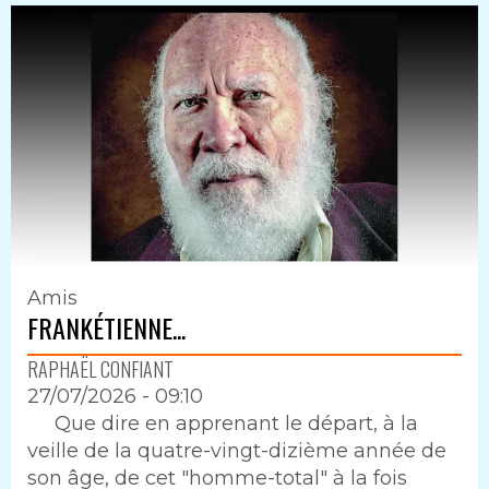
Amis
FRANKÉTIENNE...
RAPHAËL CONFIANT
27/07/2026 - 09:10
Intro
Que dire en apprenant le départ, à la
veille de la quatre-vingt-dizième année de
son âge, de cet "homme-total" à la fois