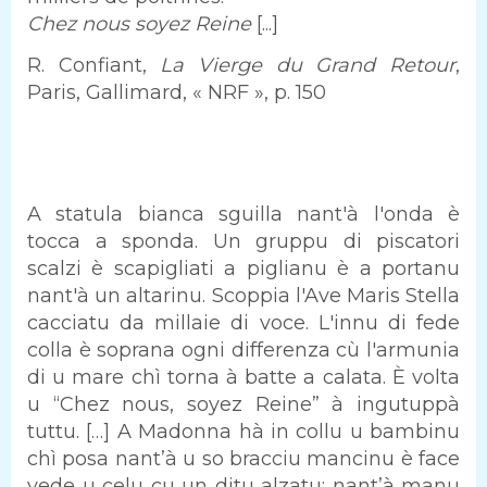
Chez nous soyez Reine
[...]
R. Confiant,
La Vierge du Grand Retour
,
Paris, Gallimard, « NRF », p. 150
A statula bianca sguilla nant'à l'onda è
tocca a sponda. Un gruppu di piscatori
scalzi è scapigliati a piglianu è a portanu
nant'à un altarinu. Scoppia l'Ave Maris Stella
cacciatu da millaie di voce. L'innu di fede
colla è soprana ogni differenza cù l'armunia
di u mare chì torna à batte a calata. È volta
u “Chez nous, soyez Reine” à ingutuppà
tuttu. […] A Madonna hà in collu u bambinu
chì posa nant’à u so bracciu mancinu è face
vede u celu cu un ditu alzatu: nant’à manu