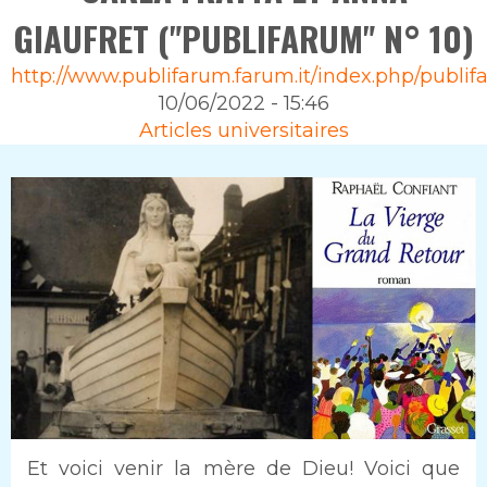
GIAUFRET ("PUBLIFARUM" N° 10)
Source
http://www.publifarum.farum.it/index.php/publif
10/06/2022 - 15:46
Rubrique
Articles universitaires
Intro
Et voici venir la mère de Dieu! Voici que