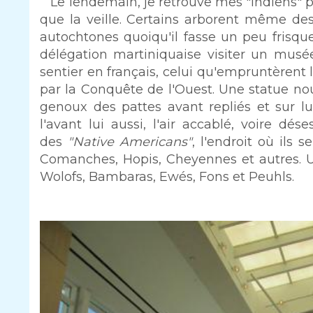
Le lendemain, je retrouve mes "Indiens" 
que la veille. Certains arborent même d
autochtones quoiqu'il fasse un peu fris
délégation martiniquaise visiter un musé
sentier en français, celui qu'empruntèrent 
par la Conquête de l'Ouest. Une statue nous
genoux des pattes avant repliés et sur l
l'avant lui aussi, l'air accablé, voire dé
des
"Native Americans"
, l'endroit où ils 
Comanches, Hopis, Cheyennes et autres. 
Wolofs, Bambaras, Ewés, Fons et Peuhls.