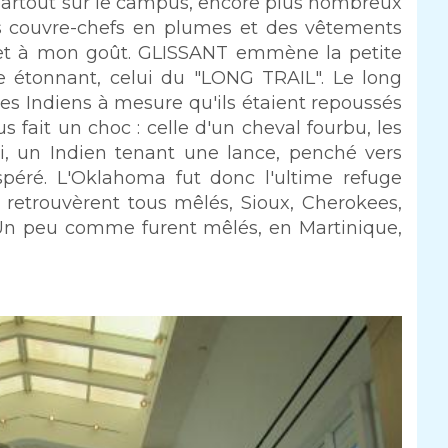
partout sur le campus, encore plus nombreux
es couvre-chefs en plumes et des vêtements
quet à mon goût. GLISSANT emmène la petite
e étonnant, celui du "LONG TRAIL". Le long
les Indiens à mesure qu'ils étaient repoussés
 fait un choc : celle d'un cheval fourbu, les
ui, un Indien tenant une lance, penché vers
sespéré. L'Oklahoma fut donc l'ultime refuge
se retrouvèrent tous mêlés, Sioux, Cherokees,
Un peu comme furent mêlés, en Martinique,