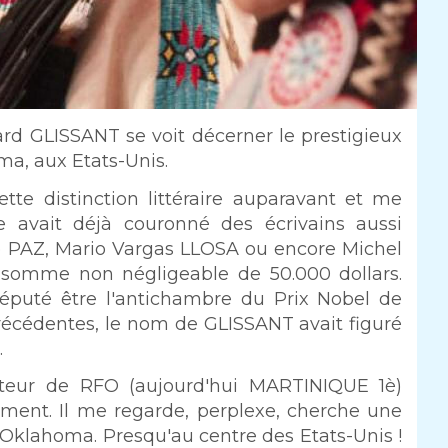
ard GLISSANT se voit décerner le prestigieux
ma, aux Etats-Unis.
te distinction littéraire auparavant et me
e avait déjà couronné des écrivains aussi
 PAZ, Mario Vargas LLOSA ou encore Michel
 somme non négligeable de 50.000 dollars.
réputé être l'antichambre du Prix Nobel de
 précédentes, le nom de GLISSANT avait figuré
.
teur de RFO (aujourd'hui MARTINIQUE 1è)
ement. Il me regarde, perplexe, cherche une
d'Oklahoma. Presqu'au centre des Etats-Unis !