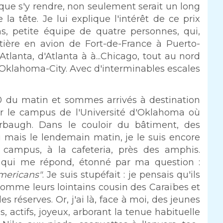
que s'y rendre, non seulement serait un long
 la tête. Je lui explique l'intérêt de ce prix
tons, petite équipe de quatre personnes, qui,
tière en avion de Fort-de-France à Puerto-
tlanta, d'Atlanta à à...Chicago, tout au nord
 Oklahoma-City. Avec d'interminables escales
 du matin et sommes arrivés à destination
r le campus de l'Université d'Oklahoma où
erbaugh. Dans le couloir du bâtiment, des
 mais le lendemain matin, je le suis encore
 campus, à la cafeteria, près des amphis.
c qui me répond, étonné par ma question :
mericans"
. Je suis stupéfait : je pensais qu'ils
comme leurs lointains cousin des Caraïbes et
s réserves. Or, j'ai là, face à moi, des jeunes
 actifs, joyeux, arborant la tenue habituelle