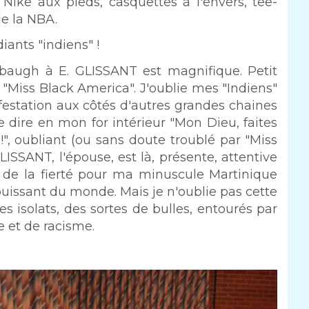
 Nike aux pieds, casquettes à l'envers, tee-
de la NBA.
ants "indiens" !
augh à E. GLISSANT est magnifique. Petit
 "Miss Black America". J'oublie mes "Indiens"
festation aux côtés d'autres grandes chaines
 dire en mon for intérieur "Mon Dieu, faites
!", oubliant (ou sans doute troublé par "Miss
LISSANT, l'épouse, est là, présente, attentive
 de la fierté pour ma minuscule Martinique
issant du monde. Mais je n'oublie pas cette
es isolats, des sortes de bulles, entourés par
te et de racisme.