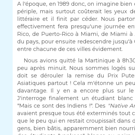
A l'époque, en 1989 donc, on imagine bien 
périple, mais surtout coûterait les yeux de
littéraire et il finit par céder. Nous par
effectivement fera presqu'une journée en
Rico, de Puerto-Rico à Miami, de Miami à A
du pays, pour ensuite redescendre jusqu'à
entre chacune de ces villes évidement.
Nous avions quitté la Martinique à 8h30
peu après minuit. Nous sommes logés su
doit se dérouler la remise du Prix Put
Asiatiques partout ! Cela m'étonne un peu
davantage. Il y en a encore plus sur le
J'interroge finalement un étudiant blan
"Mais ce sont des Indiens !". Des
"Native A
avaient presque tous été exterminés tout 
que le peu qui en restait croupissait dans de
gens, bien bâtis, apparemment bien nourris,