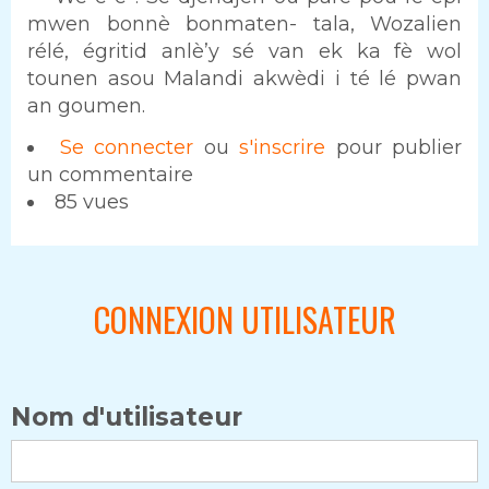
mwen bonnè bonmaten- tala, Wozalien
rélé, égritid anlè’y sé van ek ka fè wol
tounen asou Malandi akwèdi i té lé pwan
an goumen.
Se connecter
ou
s'inscrire
pour publier
un commentaire
85 vues
CONNEXION UTILISATEUR
Nom d'utilisateur