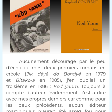
Intro
Aucunement découragé par le peu
d'écho de mes deux premiers romans en
créole (
Jik dèyè do Bondyé
en 1979
et
Bitako-a
en 1985), j'en publiai un
troisième en 1986 :
Kod yanm.
Toujours à
compte d'auteur évidemment c'est-à-dire
avec mes propres derniers car comme pour
les deux précédents, aucun éditeur
martiniquais n'aurait été assez fou pour