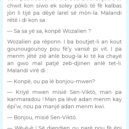
chwit kon siwo ek soley pòkò té fè kalbas
jòn li tijé pa dèyè larel sé mòn-la. Malandi
rété i di kon sa :
— Sa sa yé sa, konpè Wozalien ?
Wozalien pa réponn. I ba boutjet-li an kout
gounougounoy pou fè’y vansé pi vit. I pa
menm jété zié anlè boug-la ki té ka chayé
an gwo mal patjé zeb-djinen anlè tet-li.
Malandi viré di :
— Konpè, ou pa lé bonjou-mwen?
— Kriyé mwen misié Sen-Viktò, man pa
kanmaradou ! Man pa lévé adan menm kay
épi’w, nou pa manjé adan menm kwi.
— Bonjou, misié Sen-Viktò.
— Wè-è-è ! Sé djendjen ou paré pou fè épi