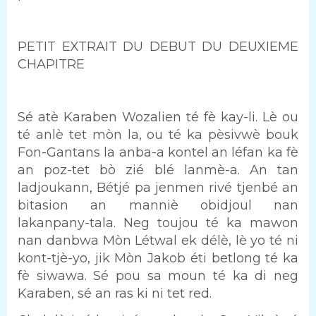
PETIT EXTRAIT DU DEBUT DU DEUXIEME
CHAPITRE
Sé atè Karaben Wozalien té fè kay-li. Lè ou
té anlè tet mòn la, ou té ka pèsivwè bouk
Fon-Gantans la anba-a kontel an léfan ka fè
an poz-tet bò zié blé lanmè-a. An tan
ladjoukann, Bétjé pa jenmen rivé tjenbé an
bitasion an manniè obidjoul nan
lakanpany-tala. Neg toujou té ka mawon
nan danbwa Mòn Létwal ek délè, lè yo té ni
kont-tjè-yo, jik Mòn Jakob éti betlong té ka
fè siwawa. Sé pou sa moun té ka di neg
Karaben, sé an ras ki ni tet red.