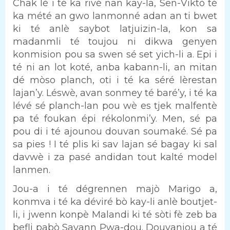
Chak lè i té ka rivé nan kay-la, Sen-Viktò té
ka mété an gwo lanmonné adan an ti bwet
ki té anlè saybot latjuizin-la, kon sa
madanmli té toujou ni dikwa genyen
konmision pou sa swen sé set yich-li a. Epi i
té ni an lot koté, anba kabann-li, an mitan
dé mòso planch, oti i té ka séré lèrestan
lajan’y. Léswè, avan sonmey té baré’y, i té ka
lévé sé planch-lan pou wè es tjek malfentè
pa té foukan épi rékolonmi’y. Men, sé pa
pou di i té ajounou douvan soumaké. Sé pa
sa pies ! I té plis ki sav lajan sé bagay ki sal
davwè i za pasé andidan tout kalté model
lanmen.
Jou-a i té dégrennen majò Marigo a,
konmva i té ka déviré bò kay-li anlè boutjet-
li, i jwenn konpè Malandi ki té sòti fè zeb ba
befli pabò Savann Pwa-dou. Douvanjou a té