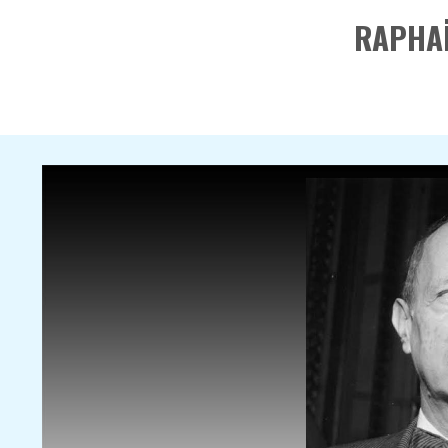
RAPHAË
Source
Rubrique