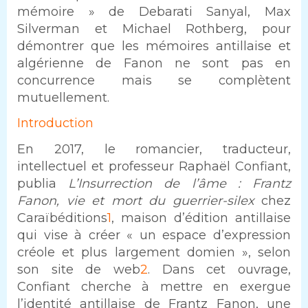
mémoire » de Debarati Sanyal, Max
Silverman et Michael Rothberg, pour
démontrer que les mémoires antillaise et
algérienne de Fanon ne sont pas en
concurrence mais se complètent
mutuellement.
Texte
Introduction
En 2017, le romancier, traducteur,
intellectuel et professeur Raphaël Confiant,
publia
L’Insurrection de l’âme : Frantz
Fanon, vie et mort du guerrier-silex
chez
Caraïbéditions
1
, maison d’édition antillaise
qui vise à créer « un espace d’expression
créole et plus largement domien », selon
son site de web
2
. Dans cet ouvrage,
Confiant cherche à mettre en exergue
l’identité antillaise de Frantz Fanon, une