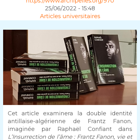
Source
https://www.archipelies.org/970
25/06/2022 - 15:48
Rubrique
Articles universitaires
Intro
Cet article examinera la double identité
antillaise-algérienne de Frantz Fanon,
imaginée par Raphaël Confiant dans
L’Insurrection de l’âme : Frantz Fanon, vie et