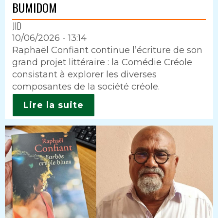
BUMIDOM
JID
10/06/2026 - 13:14
Intro
Raphaël Confiant continue l’écriture de son
grand projet littéraire : la Comédie Créole
consistant à explorer les diverses
composantes de la société créole.
Lire la suite