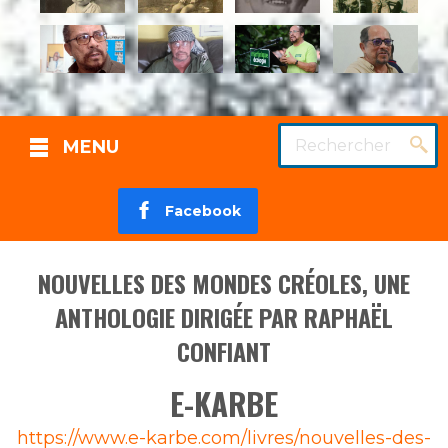
Rechercher
MENU
Facebook
NOUVELLES DES MONDES CRÉOLES, UNE
ANTHOLOGIE DIRIGÉE PAR RAPHAËL
CONFIANT
E-KARBE
Source
https://www.e-karbe.com/livres/nouvelles-des-