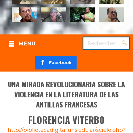
Rechercher
MENU
Facebook
UNA MIRADA REVOLUCIONARIA SOBRE LA
VIOLENCIA EN LA LITERATURA DE LAS
ANTILLAS FRANCESAS
FLORENCIA VITERBO
Source
http://bibliotecadigital.uns.edu.ar/scielo.php?