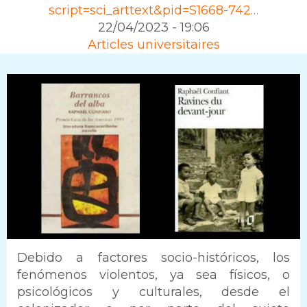
script=sci_arttext&pid=S1668-742…
22/04/2023 - 19:06
Rubrique
Articles universitaires
Intro
Debido a factores socio-históricos, los
fenómenos violentos, ya sea físicos, o
psicológicos y culturales, desde el