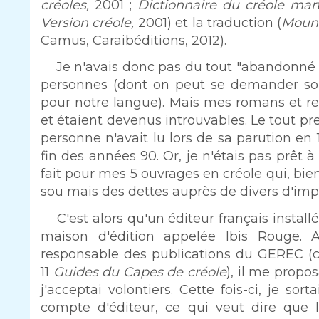
créoles,
2001
;
Dictionnaire du créole mar
Version créole,
2001) et la traduction (
Moun
Camus, Caraibéditions, 2012).
Je n'avais donc pas du tout "abandonné 
personnes (dont on peut se demander soit
pour notre langue). Mais mes romans et re
et étaient devenus introuvables. Le tout p
personne n'avait lu lors de sa parution e
fin des années 90. Or, je n'étais pas prêt 
fait pour mes 5 ouvrages en créole qui, b
sou mais des dettes auprès de divers d'im
C'est alors qu'un éditeur français instal
maison d'édition appelée Ibis Rouge. 
responsable des publications du GEREC (c'
11
Guides du Capes de créole
), il me propo
j'acceptai volontiers. Cette fois-ci, je s
compte d'éditeur, ce qui veut dire que l