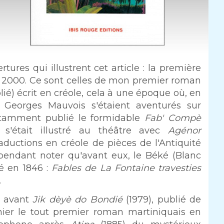
res qui illustrent cet article : la première
'an 2000. Ce sont celles de mon premier roman
blié) écrit en créole, cela à une époque où, en
s Georges Mauvois s'étaient aventurés sur
notamment publié le formidable
Fab' Compè
 s'était illustré au théâtre avec
Agénor
aductions en créole de pièces de l'Antiquité
cependant noter qu'avant eux, le Béké (Blanc
ié en 1846 :
Fables de La Fontaine travesties
.
, avant
Jik dèyè do Bondié
(1979), publié de
nier le tout premier roman martiniquais en