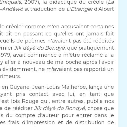
tiniquais,
2007), la didactique du créole (
La
-Andéwò a
, traduction de
L'Etranger
d'Albert
le créole" comme m'en accusaient certaines
 dit en passant ce qu'elles ont jamais fait
cueils de poèmes n'avaient pas été réédités
remier
Jik dèyè do Bondyé
, que pratiquement
n 1979, avait commencé à m'être réclamé à la
à y aller à nouveau de ma poche après l'avoir
ien évidemment, ne m'avaient pas rapporté un
primeurs.
lé en Guyane, Jean-Louis Malherbe, lança une
Ayant pris contact avec lui, en tant que
est Ibis Rouge qui, entre autres, publia nos
sa de rééditer
Jik dèyè do Bondyé
, chose que
ortais du compte d'auteur pour entrer dans le
es frais d'impression et de distribution de