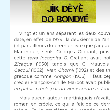
Intro
Vingt et un ans séparent les deux couvertu
date, en effet, de 1979 ; la deuxième de l
(et par ailleurs du premier livre que j'ai pu
Martinique, seuls Georges Gratiant, pui
cette
terra incognita
. G. Gratiant avait 
Zicaque
(1950) tandis que G. Mauvois
Cacoul
(1962),
Man Chomil
(1992) et des tr
grecque comme
Antigòn
(1996). Il faut 
créole) François-Achille Marbot avait publ
en patois créole par un vieux commandeur
Texte
Mais aucun auteur martiniquais n'avait
roman en créole, ce qui a fait de ce der