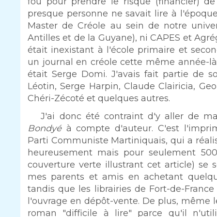
fou pour prendre le risque (financier) 
presque personne ne savait lire à l'époque.
Master de Créole au sein de notre univer
Antilles et de la Guyane), ni CAPES et Agr
était inexistant à l'école primaire et seco
un journal en créole cette même année-l
était Serge Domi. J'avais fait partie de
Léotin, Serge Harpin, Claude Clairicia, Ge
Chéri-Zécoté et quelques autres.
J'ai donc été contraint d'y aller de ma
Bondyé
à compte d'auteur. C'est l'impri
Parti Communiste Martiniquais, qui a réalis
heureusement mais pour seulement 500 e
couverture verte illustrant cet article) s
mes parents et amis en achetant quelque
tandis que les librairies de Fort-de-Fran
l'ouvrage en dépôt-vente. De plus, même l
roman "difficile à lire" parce qu'il n'uti