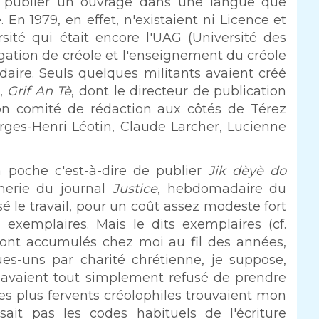
de publier un ouvrage dans une langue que
 En 1979, en effet, n'existaient ni Licence et
sité qui était encore l'UAG (Université des
égation de créole et l'enseignement du créole
ndaire. Seuls quelques militants avaient créé
à,
Grif An Tè
, dont le directeur de publication
 son comité de rédaction aux côtés de Térez
orges-Henri Léotin, Claude Larcher, Lucienne
 poche c'est-à-dire de publier
Jik dèyè do
merie du journal
Justice
, hebdomadaire du
é le travail, pour un coût assez modeste fort
xemplaires. Mais le dits exemplaires (cf.
e sont accumulés chez moi au fil des années,
s-uns par charité chrétienne, je suppose,
ce avaient tout simplement refusé de prendre
es plus fervents créolophiles trouvaient mon
lisait pas les codes habituels de l'écriture