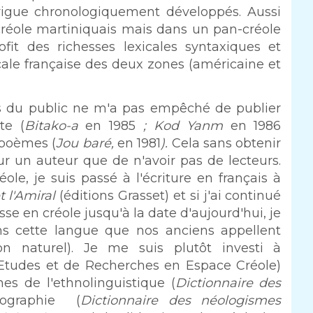
rigue chronologiquement développés. Aussi
 créole martiniquais mais dans un pan-créole
ofit des richesses lexicales syntaxiques et
icale française des deux zones (américaine et
s du public ne m'a pas empêché de publier
te (
Bitako-a
en
1985
; Kod Yanm
en 1986
 poèmes (
Jou baré,
en 1981
).
Cela sans obtenir
our un auteur que de n'avoir pas de lecteurs.
le, je suis passé à l'écriture en français à
t l'Amiral
(éditions Grasset) et si j'ai continué
se en créole jusqu'à la date d'aujourd'hui, je
ns cette langue que nos anciens appellent
on naturel). Je me suis plutôt investi à
'Etudes et de Recherches en Espace Créole)
es de l'ethnolinguistique (
Dictionnaire des
icographie (
Dictionnaire des néologismes