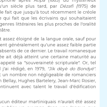
olophone après
Atipa
(1885) du mystérieux
u'un siècle plus tard, par
Dézafi (
1975) de
 le fait que jusqu'à tout récemment le créole
 qui fait que les écrivains qui souhaitaient
genres littéraires les plus proches de l'oralité
éâtre.
t assez éloigné de la langue orale, sauf pour
uent généralement qu'une assez faible partie
absents de ce dernier. Le travail romanesque
ée ait déjà atteint une certaine maturité au
ppelé sa "souveraineté scripturale". Or, tel
 j'ai rédigé, en 1979,
"Jik dèyè do Bondyé"
.
nt un nombre non négligeable de romanciers
 Bellay, Hughes Bartelery, Jean-Marc Rosier,
ntinuent avec talent le travail d'édification
cun éditeur martiniquais n'aurait été assez