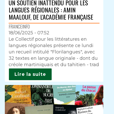
UN SOUTIEN INATTENDU POUR LES
LANGUES RÉGIONALES : AMIN
MAALOUF, DE L'ACADÉMIE FRANÇAISE
FRANCEINFO
18/06/2025 - 07:52
Intro
Le Collectif pour les littératures en
langues régionales présente ce lundi
un recueil intitulé "Florilangues", avec
32 textes en langue originale - dont du
créole martiniquais et du tahitien - trad
Lire la suite