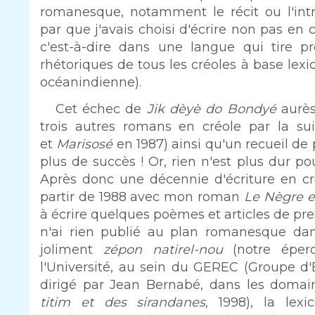
romanesque, notamment le récit ou l'int
par que j'avais choisi d'écrire non pas en
c'est-à-dire dans une langue qui tire pr
rhétoriques de tous les créoles à base lex
océanindienne).
Cet échec de
Jik dèyè do Bondyé
aurè
trois autres romans en créole par la sui
et
Marisosé
en 1987) ainsi qu'un recueil de
plus de succès ! Or, rien n'est plus dur p
Après donc une décennie d'écriture en créo
partir de 1988 avec mon roman
Le Nègre e
à écrire quelques poèmes et articles de pres
n'ai rien publié au plan romanesque da
joliment
zépon natirel-nou
(notre éper
l'Université, au sein du GEREC (Groupe d
dirigé par Jean Bernabé, dans les domain
titim et des sirandanes,
1998), la lex