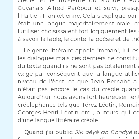
créole. Et le troisième du Monde cré
Guyanais Alfred Parépou et suivi, presq
l'Haïtien Frankétienne. Cela s'explique par
était une langue majoritairement orale, ce
l'utiliser choisissaient fort logiquement les 
à savoir la fable, le conte, la poésie et de th
Le genre littéraire appelé "roman", lui, es
les dialogues mais ces derniers ne constit
du texte quand ils ne sont pas totalement 
exige par conséquent que la langue utilis
niveau de l'écrit, ce que Jean Bernabé a a
n'était pas encore le cas du créole quand
Aujourd'hui, nous avons fort heureuseme
créolophones tels que Térez Léotin, Romain
Georges-Henri Léotin etc..., auteurs qui co
d'une langue littéraire créole.
Quand j'ai publié
Jik dèyè do Bondyé
au