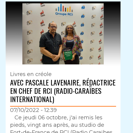
Livres en créole
AVEC PASCALE LAVENAIRE, RÉDACTRICE
EN CHEF DE RCI (RADIO-CARAÏBES
INTERNATIONAL)
07/10/2022 - 12:39
Intro
Ce jeudi 06 octobre, j'ai remis les
pieds, vingt ans après, au studio de
Fort-de-France de RCI (Radio Caraïbes