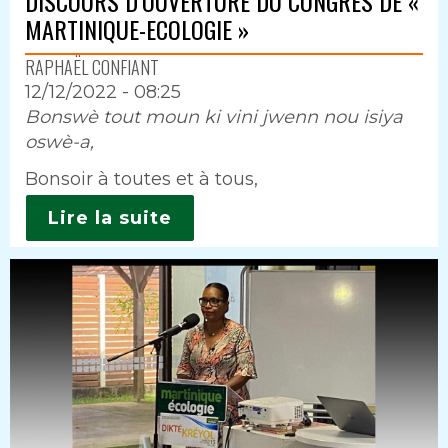
DISCOURS D’OUVERTURE DU CONGRÈS DE «
MARTINIQUE-ECOLOGIE »
RAPHAËL CONFIANT
12/12/2022 - 08:25
Intro
Bonswè tout moun ki vini jwenn nou isiya
oswè-a,
Bonsoir à toutes et à tous,
Lire la suite