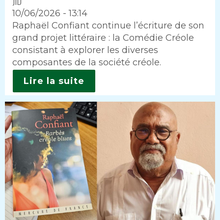
JID
10/06/2026 - 13:14
Intro
Raphaël Confiant continue l’écriture de son
grand projet littéraire : la Comédie Créole
consistant à explorer les diverses
composantes de la société créole.
Lire la suite