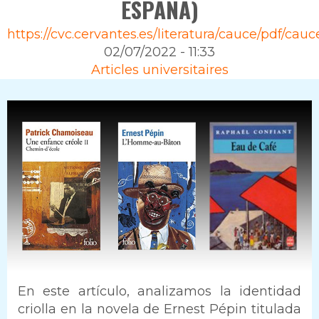
ESPANA)
Source
https://cvc.cervantes.es/literatura/cauce/pdf/ca
02/07/2022 - 11:33
Rubrique
Articles universitaires
Intro
En este artículo, analizamos la identidad
criolla en la novela de Ernest Pépin titulada