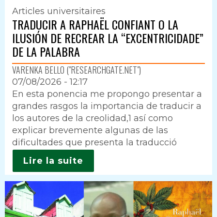
Articles universitaires
TRADUCIR A RAPHAËL CONFIANT O LA
ILUSIÓN DE RECREAR LA “EXCENTRICIDADE”
DE LA PALABRA
VARENKA BELLO ("RESEARCHGATE.NET")
07/08/2026 - 12:17
Intro
En esta ponencia me propongo presentar a
grandes rasgos la importancia de traducir a
los autores de la creolidad,1 así como
explicar brevemente algunas de las
dificultades que presenta la traducció
Lire la suite