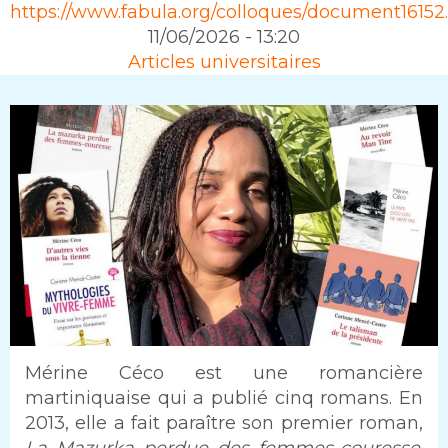
Source
https://www.fabula.org/colloques/document16152
11/06/2026 - 13:20
Rubrique
Articles universitaires
Intro
Mérine Céco est une romancière
martiniquaise qui a publié cinq romans. En
2013, elle a fait paraître son premier roman,
La Mazurka perdue des femmes-couresse
.