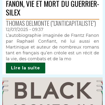
FANON, VIE ET MORT DU GUERRIER-
SILEX
THOMAS DELMONTE ("L'ANTICAPITALISTE")
12/07/2025 - 09:37
Intro
L’autobiographie imaginée de Frantz Fanon
par Raphaël Confiant, né lui aussi en
Martinique et auteur de nombreux romans
tant en français qu’en créole est un récit de
la vie, des combats et de la mo
Lire la suite