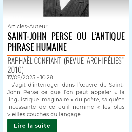
Articles-Auteur
SAINT-JOHN PERSE OU L’ANTIQUE
PHRASE HUMAINE
RAPHAËL CONFIANT (REVUE "ARCHIPÉLIES",
2010)
17/08/2025 - 10:28
Intro
l s’agit d’interroger dans l’œuvre de Saint-
John Perse ce que l’on peut appeler « la
linguistique imaginaire » du poète, sa quête
incessante de ce qu’il nomme « les plus
vieilles couches du langage
Lire la suite