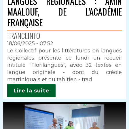
LANGUES RÉGIONALES : AMIN
MAALOUF, DE L'ACADÉMIE
FRANÇAISE
FRANCEINFO
18/06/2025 - 07:52
Intro
Le Collectif pour les littératures en langues
régionales présente ce lundi un recueil
intitulé "Florilangues", avec 32 textes en
langue originale - dont du créole
martiniquais et du tahitien - trad
Lire la suite