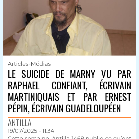
Articles-Médias
LE SUICIDE DE MARNY VU PAR
RAPHAEL CONFIANT, ÉCRIVAIN
MARTINIQUAIS ET PAR ERNEST
PÉPIN, ÉCRIVAIN GUADELOUPÉEN
ANTILLA
19/07/2025 - 11:34
Intro
Cette semaine, Antilla 1468 publie ce qu’ont