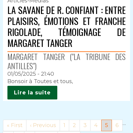
Articles-Médias
LA SAVANE DE R. CONFIANT : ENTRE
PLAISIRS, ÉMOTIONS ET FRANCHE
RIGOLADE, TÉMOIGNAGE DE
MARGARET TANGER
MARGARET TANGER ("LA TRIBUNE DES
ANTILLES")
01/05/2025 - 21:40
Intro
Bonsoir à Toutes et tous,
Lire la suite
…
Première
« First
Page
‹ Previous
Page
1
Page
2
Page
3
Page
4
Page
5
Page
6
page
précédente
courante