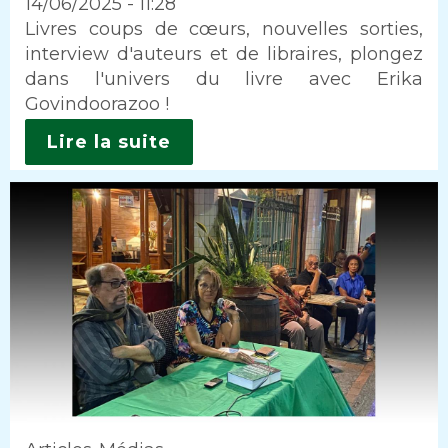
14/06/2025 - 11:28
Intro
Livres coups de cœurs, nouvelles sorties,
interview d'auteurs et de libraires, plongez
dans l'univers du livre avec Erika
Govindoorazoo !
Lire la suite