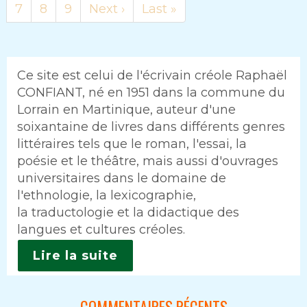
Page
7
Page
8
Page
9
Page
Next ›
Dernière
Last »
suivante
page
Ce site est celui de l'écrivain créole Raphaël
CONFIANT, né en 1951 dans la commune du
Lorrain en Martinique, auteur d'une
soixantaine de livres dans différents genres
littéraires tels que le roman, l'essai, la
poésie et le théâtre, mais aussi d'ouvrages
universitaires dans le domaine de
l'ethnologie, la lexicographie,
la traductologie et la didactique des
langues et cultures créoles.
Lire la suite