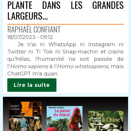
PLANTE DANS LES GRANDES
LARGEURS...
RAPHAËL CONFIANT
18/07/2023 - 09:12
Intro
Je n'ai ni WhatsApp ni Instagram ni
Twitter ni Ti Tok ni Snap-machin et crains
qu'hélas, l'humanité ne soit passée de
l'
Homo sapiens
à l'
Homo whatsapiens
, mais
ChatGPT m'a quan
Lire la suite