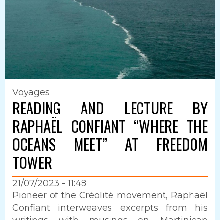
Voyages
READING AND LECTURE BY
RAPHAËL CONFIANT “WHERE THE
OCEANS MEET” AT FREEDOM
TOWER
21/07/2023 - 11:48
Intro
Pioneer of the Créolité movement, Raphaël
Confiant interweaves excerpts from his
writings with musings on Martinican