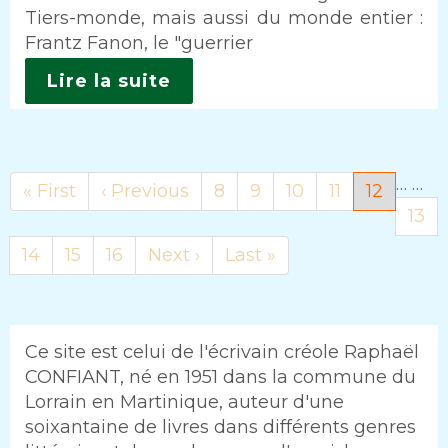
Tiers-monde, mais aussi du monde entier :
Frantz Fanon, le "guerrier
Lire la suite
…
…
Première
« First
Page
‹ Previous
Page
8
Page
9
Page
10
Page
11
Page
12
page
précédente
courante
Pag
13
Page
14
Page
15
Page
16
Page
Next ›
Dernière
Last »
suivante
page
Ce site est celui de l'écrivain créole Raphaël
CONFIANT, né en 1951 dans la commune du
Lorrain en Martinique, auteur d'une
soixantaine de livres dans différents genres