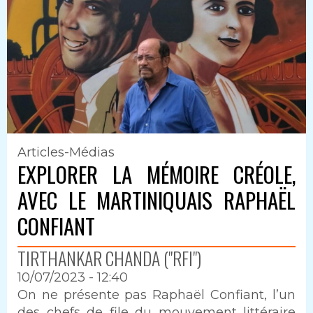
Articles-Médias
EXPLORER LA MÉMOIRE CRÉOLE,
AVEC LE MARTINIQUAIS RAPHAËL
CONFIANT
TIRTHANKAR CHANDA ("RFI")
10/07/2023 - 12:40
Intro
On ne présente pas Raphaël Confiant, l’un
des chefs de file du mouvement littéraire