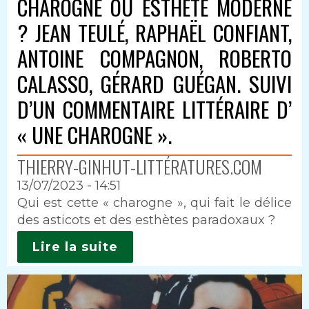
CHAROGNE OU ESTHÈTE MODERNE
? JEAN TEULÉ, RAPHAËL CONFIANT,
ANTOINE COMPAGNON, ROBERTO
CALASSO, GÉRARD GUÉGAN. SUIVI
D’UN COMMENTAIRE LITTÉRAIRE D’
« UNE CHAROGNE ».
THIERRY-GINHUT-LITTÉRATURES.COM
13/07/2023 - 14:51
Intro
Qui est cette « charogne », qui fait le délice
des asticots et des esthètes paradoxaux ?
Lire la suite