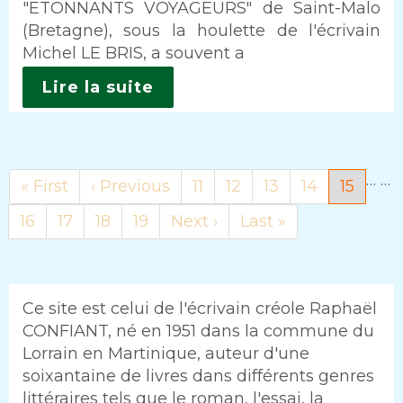
"ETONNANTS VOYAGEURS" de Saint-Malo
(Bretagne), sous la houlette de l'écrivain
Michel LE BRIS, a souvent a
Lire la suite
…
…
Première
« First
Page
‹ Previous
Page
11
Page
12
Page
13
Page
14
Page
15
page
précédente
courant
Page
16
Page
17
Page
18
Page
19
Page
Next ›
Dernière
Last »
suivante
page
Ce site est celui de l'écrivain créole Raphaël
CONFIANT, né en 1951 dans la commune du
Lorrain en Martinique, auteur d'une
soixantaine de livres dans différents genres
littéraires tels que le roman, l'essai, la