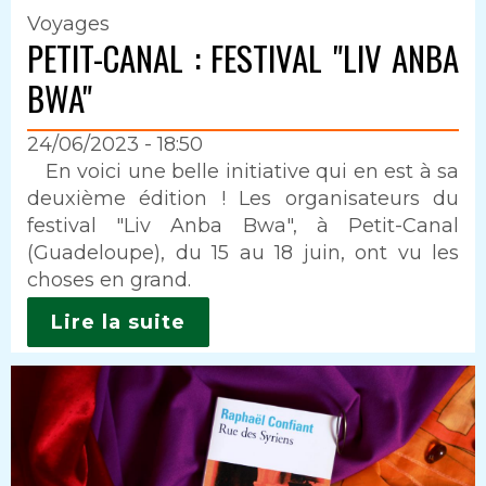
Voyages
PETIT-CANAL : FESTIVAL "LIV ANBA
BWA"
24/06/2023 - 18:50
Intro
En voici une belle initiative qui en est à sa
deuxième édition ! Les organisateurs du
festival "Liv Anba Bwa", à Petit-Canal
(Guadeloupe), du 15 au 18 juin, ont vu les
choses en grand.
Lire la suite