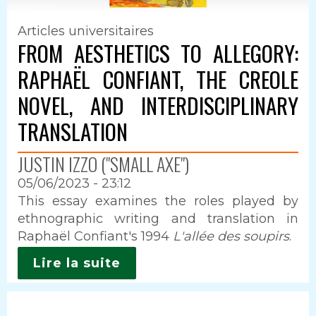
Articles universitaires
FROM AESTHETICS TO ALLEGORY:
RAPHAËL CONFIANT, THE CREOLE
NOVEL, AND INTERDISCIPLINARY
TRANSLATION
JUSTIN IZZO ("SMALL AXE")
05/06/2023 - 23:12
Intro
This essay examines the roles played by
ethnographic writing and translation in
Raphaël Confiant's 1994
L'allée des soupirs
.
Lire la suite