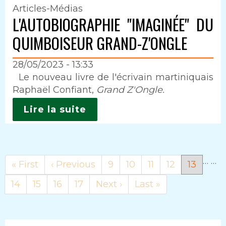
Articles-Médias
L'AUTOBIOGRAPHIE "IMAGINÉE" DU
QUIMBOISEUR GRAND-Z'ONGLE
28/05/2023 - 13:33
Intro
Le nouveau livre de l'écrivain martiniquais
Raphaël Confiant,
Grand Z'Ongle.
Lire la suite
…
…
Première
« First
Page
‹ Previous
Page
9
Page
10
Page
11
Page
12
Page
13
page
précédente
courant
Page
14
Page
15
Page
16
Page
17
Page
Next ›
Dernière
Last »
suivante
page