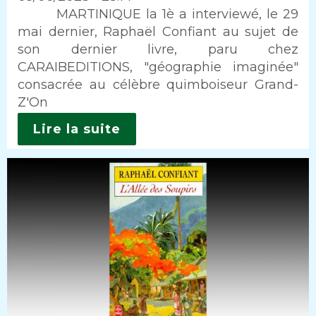
Intro
MARTINIQUE la 1è a interviewé, le 29
mai dernier, Raphaël Confiant au sujet de
son dernier livre, paru chez
CARAIBEDITIONS, "géographie imaginée"
consacrée au célèbre quimboiseur Grand-
Z'On
Lire la suite