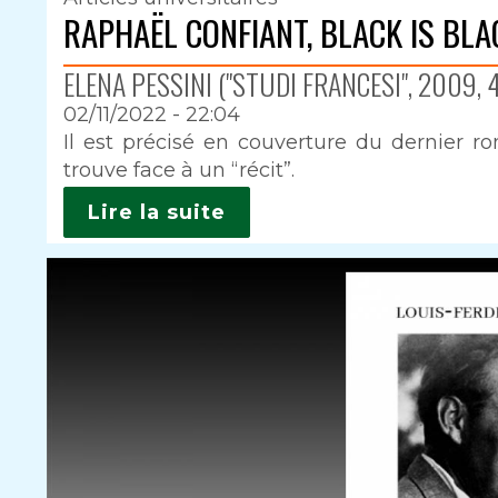
RAPHAËL CONFIANT, BLACK IS BLA
ELENA PESSINI ("STUDI FRANCESI", 2009, 
02/11/2022 - 22:04
Intro
Il est précisé en couverture du dernier 
trouve face à un “récit”.
Lire la suite