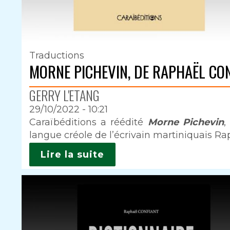
Traductions
MORNE PICHEVIN, DE RAPHAËL CO
GERRY L'ETANG
29/10/2022 - 10:21
Intro
Caraïbéditions a réédité
Morne Pichevin
,
langue créole de l’écrivain martiniquais Ra
Lire la suite