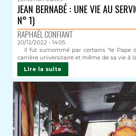
JEAN BERNABÉ : UNE VIE AU SERV
N° 1)
RAPHAËL CONFIANT
20/12/2022 - 14:05
Intro
Il fut surnommé par certains "le Pape du
carrière universitaire et même de sa vie à la
Lire la suite