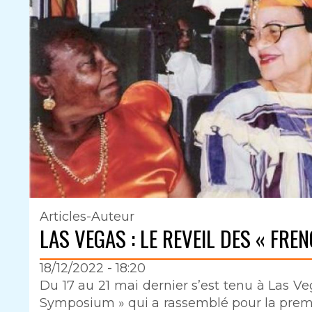
Articles-Auteur
LAS VEGAS : LE REVEIL DES « FRE
18/12/2022 - 18:20
Intro
Du 17 au 21 mai dernier s’est tenu à Las V
Symposium » qui a rassemblé pour la premi