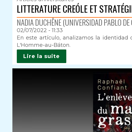
LITTERATURE CREÓLE ET STRATÉGI
NADIA DUCHÊNE (UNIVERSIDAD PABLO DE O
02/07/2022 - 11:33
Intro
En este artículo, analizamos la identidad 
L'Homme-au-Báton.
Lire la suite