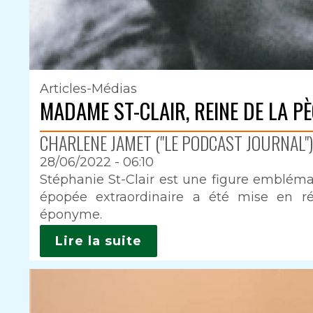
Articles-Médias
MADAME ST-CLAIR, REINE DE LA P
CHARLENE JAMET ("LE PODCAST JOURNAL")
28/06/2022 - 06:10
Intro
Stéphanie St-Clair est une figure emblém
épopée extraordinaire a été mise en r
éponyme.
Lire la suite